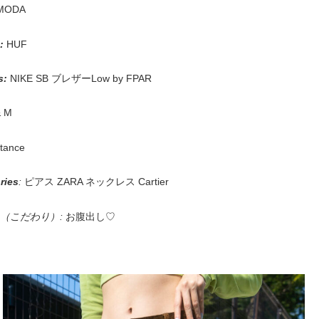
MODA
:
HUF
s:
NIKE SB ブレザーLow by FPAR
 M
tance
r
ies
:
ピアス ZARA ネックレス Cartier
（こだわり）:
お腹出し♡