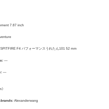
》
ement 7.87 inch
venture
:
SPITFIRE F4 パフォーマンスうれたん101 52 mm
s:
—
s:
—
on》
 brand
s:
Alexanderwang