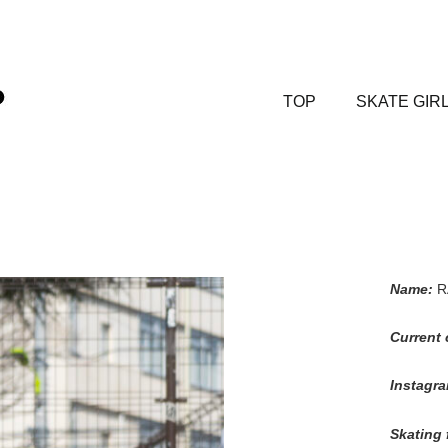
TOP
SKATE GIR
Name:
R
Current 
Instagra
Skating 