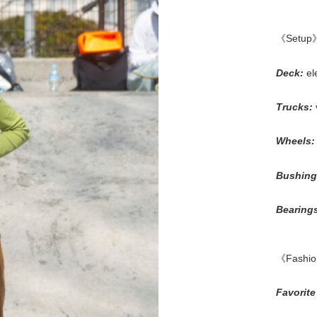
《Setup
Deck:
el
Trucks:
Wheels
Bushing
Bearing
《Fashi
Favorite