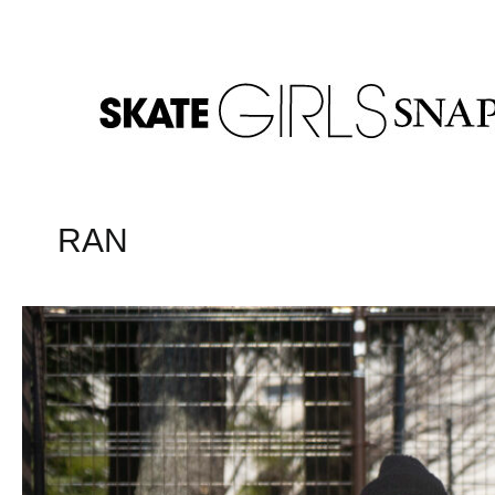
内
Post
容
navigation
を
ス
キ
ッ
プ
RAN