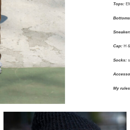
Tops:
E
Bottoms
Sneaker
Cap:
H &
Socks:
s
Accesso
My rule
s