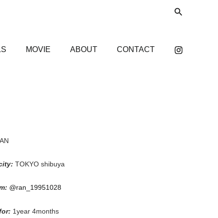
検
索
LS
MOVIE
ABOUT
CONTACT
AN
city:
TOKYO shibuya
m:
@ran_19951028
for:
1year 4months