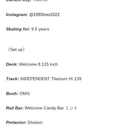
Instagram:
@1993mio1022
Skating for:
9.5 years
《Set up》
Deck:
Welcome 8.125 inch
Track:
INDEPENDENT Titanium HI 139
Bush:
OMG
Rail Bar:
Welcome Candy Bar ミント
Protector:
Division