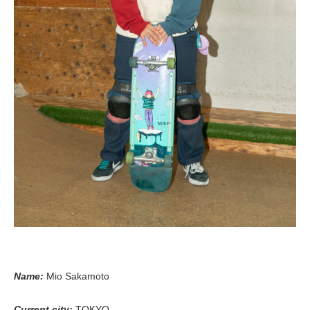
Name:
Mio Sakamoto
Current city:
TOKYO