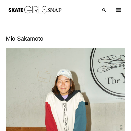
内
Post
Main
検
容
navigation
索
Men
を
ス
キ
Mio Sakamoto
ッ
プ