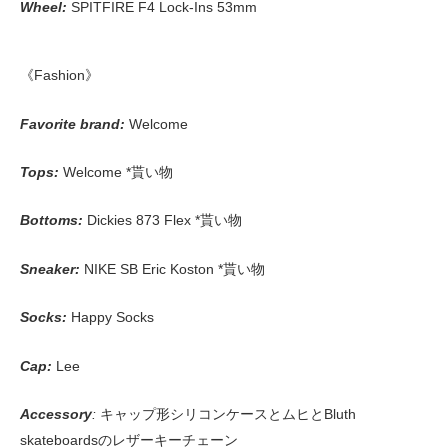
Wheel:
SPITFIRE F4 Lock-Ins 53mm
《Fashion》
Favorite brand
:
Welcome
Tops:
Welcome *貰い物
Bottoms:
Dickies 873 Flex *貰い物
Sneaker:
NIKE SB Eric Koston *貰い物
Socks:
Happy Socks
Cap:
Lee
Accessory
:
キャップ形シリコンケースとムヒとBluth
skateboardsのレザーキーチェーン